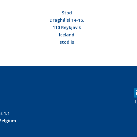
Stod
Draghálsi 14-16,
110 Reykjavík
Iceland
stod.is
s 1.1
 Belgium